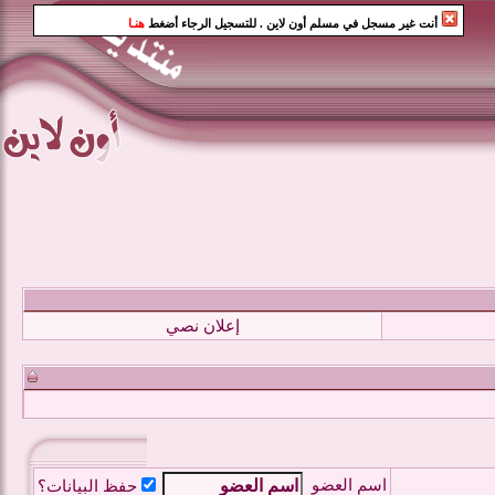
أنت غير مسجل في مسلم أون لاين
. للتسجيل الرجاء أضغط
هنـا
إعلان نصي
اسم العضو
حفظ البيانات؟