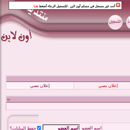
أنت غير مسجل في مسلم أون لاين
. للتسجيل الرجاء أضغط
هنـا
إعلان نصي
إعلان نصي
اسم العضو
حفظ البيانات؟