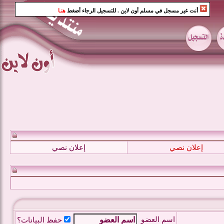
أنت غير مسجل في مسلم أون لاين
. للتسجيل الرجاء أضغط
هنـا
إعلان نصي
إعلان نصي
اسم العضو
حفظ البيانات؟