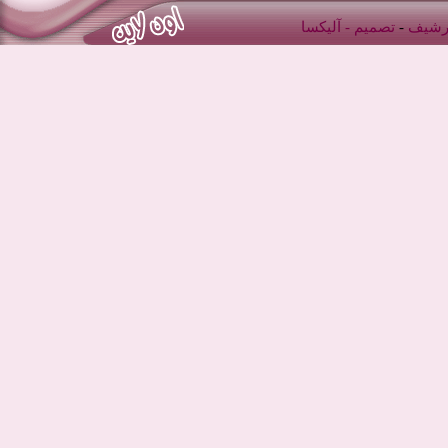
أرشيف
-
تصميم -
آليكسا