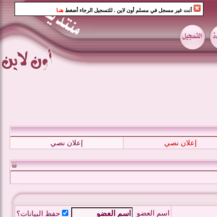
أنت غير مسجل في مسلم أون لاين
. للتسجيل الرجاء أضغط
هنـا
إعلان نصي
إعلان نصي
اسم العضو
حفظ البيانات؟