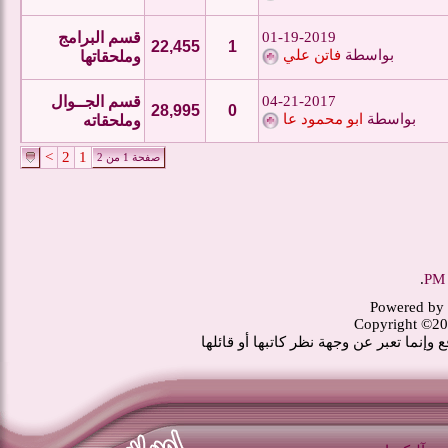
01-19-2019
قسم البرامج
22,455
1
بواسطة
فاتن علي
وملحقاتها
04-21-2017
قسم الجــوال
28,995
0
بواسطة
ابو محمود عا
وملحقاته
>
2
1
صفحة 1 من 2
.
Powered by 
Copyright ©20
وإنما تعبر عن وجهة نظر كاتبها أو قائلها