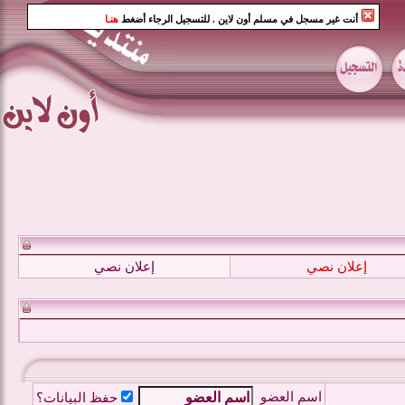
أنت غير مسجل في مسلم أون لاين
. للتسجيل الرجاء أضغط
هنـا
إعلان نصي
إعلان نصي
اسم العضو
حفظ البيانات؟