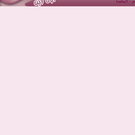
 -
آليكسا